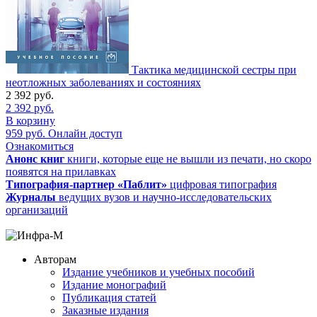
Тактика медицинской сестры при
неотложных заболеваниях и состояниях
2 392
руб.
2 392
руб.
В корзину
959
руб.
Онлайн доступ
Ознакомиться
Анонс книг
книги, которые еще не вышли из печати, но скоро
появятся на прилавках
Типография-партнер «Паблит»
цифровая типография
Журналы
ведущих вузов и научно-исследовательских
организаций
Авторам
Издание учебников и учебных пособий
Издание монографий
Публикация статей
Заказные издания