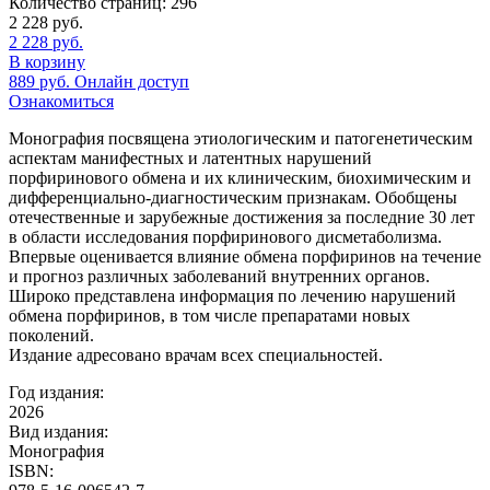
Количество страниц:
296
2 228
руб.
2 228
руб.
В корзину
889
руб.
Онлайн доступ
Ознакомиться
Монография посвящена этиологическим и патогенетическим
аспектам манифестных и латентных нарушений
порфиринового обмена и их клиническим, биохимическим и
дифференциально-диагностическим признакам. Обобщены
отечественные и зарубежные достижения за последние 30 лет
в области исследования порфиринового дисметаболизма.
Впервые оценивается влияние обмена порфиринов на течение
и прогноз различных заболеваний внутренних органов.
Широко представлена информация по лечению нарушений
обмена порфиринов, в том числе препаратами новых
поколений.
Издание адресовано врачам всех специальностей.
Год издания:
2026
Вид издания:
Монография
ISBN: