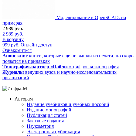
Моделирование в OpenSCAD: на
примерах
2 989
руб.
2 989
руб.
В корзину
999
руб.
Онлайн доступ
Ознакомиться
Анонс книг
книги, которые еще не вышли из печати, но скоро
появятся на прилавках
Типография-партнер «Паблит»
цифровая типография
Журналы
ведущих вузов и научно-исследовательских
организаций
Авторам
Издание учебников и учебных пособий
Издание монографий
Публикация статей
Заказные издания
Наукометрия
Электронная публикация