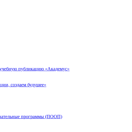
 учебную публикацию «Академус»
ции, создаем будущее»
овательные программы (ПООП)