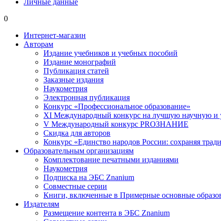
Личные данные
0
Интернет-магазин
Авторам
Издание учебников и учебных пособий
Издание монографий
Публикация статей
Заказные издания
Наукометрия
Электронная публикация
Конкурс «Профессиональное образование»
XI Международный конкурс на лучшую научную и
V Международный конкурс PROЗНАНИЕ
Скидка для авторов
Конкурс «Единство народов России: сохраняя тради
Образовательным организациям
Комплектование печатными изданиями
Наукометрия
Подписка на ЭБС Znanium
Совместные серии
Книги, включенные в Примерные основные образ
Издателям
Размещение контента в ЭБС Znanium