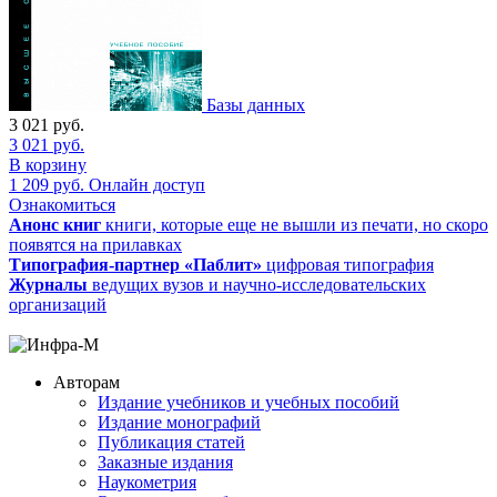
Базы данных
3 021
руб.
3 021
руб.
В корзину
1 209
руб.
Онлайн доступ
Ознакомиться
Анонс книг
книги, которые еще не вышли из печати, но скоро
появятся на прилавках
Типография-партнер «Паблит»
цифровая типография
Журналы
ведущих вузов и научно-исследовательских
организаций
Авторам
Издание учебников и учебных пособий
Издание монографий
Публикация статей
Заказные издания
Наукометрия