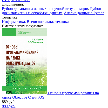
Дисциплина:
Python для анализа данных и научной визуализации
,
Python
для извлечения и обработки данных
,
Анализ данных в Python
Тематика:
Информатика. Вычислительная техника
Вместе с этим покупают
Основы программирования на
языке Objective-C для iOS
889
руб.
889
руб.