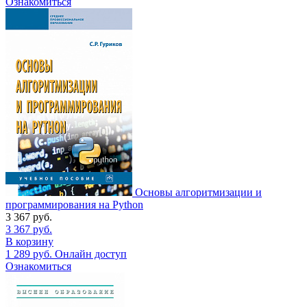
Ознакомиться
Основы алгоритмизации и
программирования на Python
3 367
руб.
3 367
руб.
В корзину
1 289
руб.
Онлайн доступ
Ознакомиться