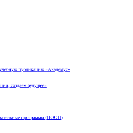
 учебную публикацию «Академус»
ции, создаем будущее»
овательные программы (ПООП)