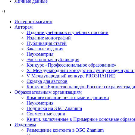
Личные данные
0
Интернет-магазин
Авторам
Издание учебников и учебных пособий
Издание монографий
Публикация статей
Заказные издания
Наукометрия
Электронная публикация
Конкурс «Профессиональное образование»
XI Международный конкурс на лучшую научную и
V Международный конкурс PROЗНАНИЕ
Скидка для авторов
Конкурс «Единство народов России: сохраняя тради
Образовательным организациям
Комплектование печатными изданиями
Наукометрия
Подписка на ЭБС Znanium
Совместные серии
Книги, включенные в Примерные основные образ
Издателям
Размещение контента в ЭБС Znanium