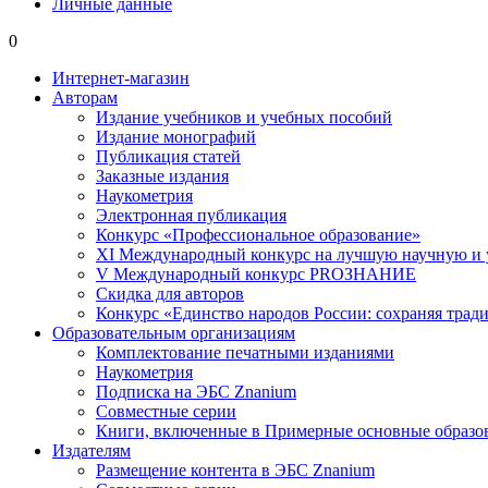
Личные данные
0
Интернет-магазин
Авторам
Издание учебников и учебных пособий
Издание монографий
Публикация статей
Заказные издания
Наукометрия
Электронная публикация
Конкурс «Профессиональное образование»
XI Международный конкурс на лучшую научную и
V Международный конкурс PROЗНАНИЕ
Скидка для авторов
Конкурс «Единство народов России: сохраняя тради
Образовательным организациям
Комплектование печатными изданиями
Наукометрия
Подписка на ЭБС Znanium
Совместные серии
Книги, включенные в Примерные основные образ
Издателям
Размещение контента в ЭБС Znanium