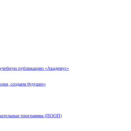
 учебную публикацию «Академус»
ции, создаем будущее»
овательные программы (ПООП)