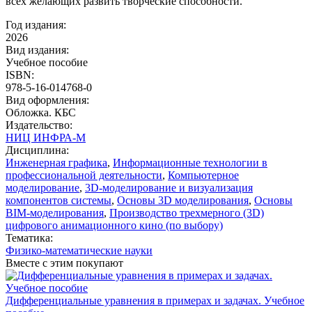
всех желающих развить творческие способности.
Год издания:
2026
Вид издания:
Учебное пособие
ISBN:
978-5-16-014768-0
Вид оформления:
Обложка. КБС
Издательство:
НИЦ ИНФРА-М
Дисциплина:
Инженерная графика
,
Информационные технологии в
профессиональной деятельности
,
Компьютерное
моделирование
,
3D-моделирование и визуализация
компонентов системы
,
Основы 3D моделирования
,
Основы
BIM-моделирования
,
Производство трехмерного (3D)
цифрового анимационного кино (по выбору)
Тематика:
Физико-математические науки
Вместе с этим покупают
Дифференциальные уравнения в примерах и задачах. Учебное