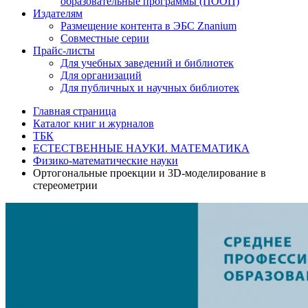
образовательные программы (ПООП)
Издателям
Размещение контента в ЭБС Znanium
Совместные серии
Прайс-листы
Для учебных заведений и библиотек
Для организаций
Для публичных и научных библиотек
Главная страница
Каталог книг и журналов
ТБК
ЕСТЕСТВЕННЫЕ НАУКИ. МАТЕМАТИКА
Физико-математические науки
Ортогональные проекции и 3D-моделирование в
стереометрии