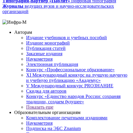
Типография-партнер «Паблит»
цифровая типография
Журналы
ведущих вузов и научно-исследовательских
организаций
Авторам
Издание учебников и учебных пособий
Издание монографий
Публикация статей
Заказные издания
Наукометрия
Электронная публикация
Конкурс «Профессиональное образование»
XI Международный конкурс на лучшую научную
и учебную публикацию «Академус»
V Международный конкурс PROЗНАНИЕ
Скидка для авторов
Конкурс «Единство народов России: сохраняя
традиции, создаем будущее»
Показать еще
Образовательным организациям
Комплектование печатными изданиями
Наукометрия
Подписка на ЭБС Znanium