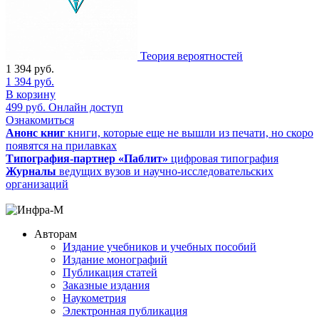
Теория вероятностей
1 394
руб.
1 394
руб.
В корзину
499
руб.
Онлайн доступ
Ознакомиться
Анонс книг
книги, которые еще не вышли из печати, но скоро
появятся на прилавках
Типография-партнер «Паблит»
цифровая типография
Журналы
ведущих вузов и научно-исследовательских
организаций
Авторам
Издание учебников и учебных пособий
Издание монографий
Публикация статей
Заказные издания
Наукометрия
Электронная публикация