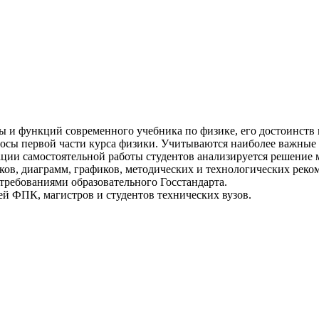
ы и функций современного учебника по физике, его достоинств 
сы первой части курса физики. Учитываются наиболее важные д
ии самостоятельной работы студентов анализируется решение м
ков, диаграмм, графиков, методических и технологических рек
требованиями образовательного Госстандарта.
ей ФПК, магистров и студентов технических вузов.