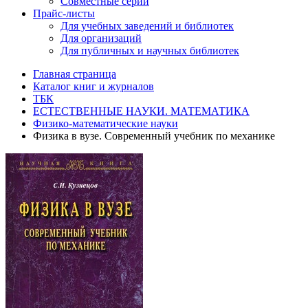
Совместные серии
Прайс-листы
Для учебных заведений и библиотек
Для организаций
Для публичных и научных библиотек
Главная страница
Каталог книг и журналов
ТБК
ЕСТЕСТВЕННЫЕ НАУКИ. МАТЕМАТИКА
Физико-математические науки
Физика в вузе. Современный учебник по механике