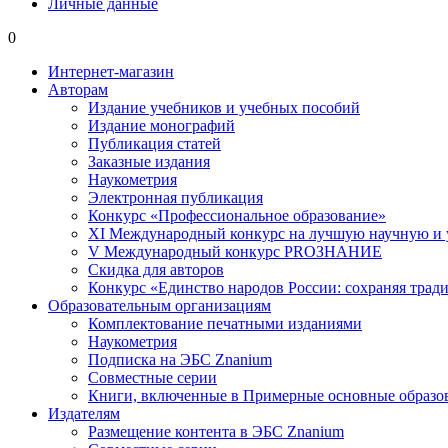
Личные данные
0
Интернет-магазин
Авторам
Издание учебников и учебных пособий
Издание монографий
Публикация статей
Заказные издания
Наукометрия
Электронная публикация
Конкурс «Профессиональное образование»
XI Международный конкурс на лучшую научную и
V Международный конкурс PROЗНАНИЕ
Скидка для авторов
Конкурс «Единство народов России: сохраняя тради
Образовательным организациям
Комплектование печатными изданиями
Наукометрия
Подписка на ЭБС Znanium
Совместные серии
Книги, включенные в Примерные основные образ
Издателям
Размещение контента в ЭБС Znanium