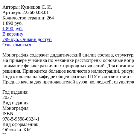
Авторы:
Кузнецов С. И.
Артикул:
222600.08.01
Количество страниц:
264
1 890
руб.
1 890
руб.
В корзину
799
руб.
Онлайн доступ
Ознакомиться
Монография содержит дидактический анализ состава, структур
На примере учебника по механике рассмотрены основные вопро
внимание физике различных природных явлений. Для организац
решения. Приводится большое количество иллюстраций, рисун
Подготовлена на кафедре общей физики ТПУ в соответствии с 
Предназначена для преподавателей вузов, колледжей, слушател
Год издания:
2027
Вид издания:
Монография
ISBN:
978-5-9558-0324-1
Вид оформления:
Обложка. КБС