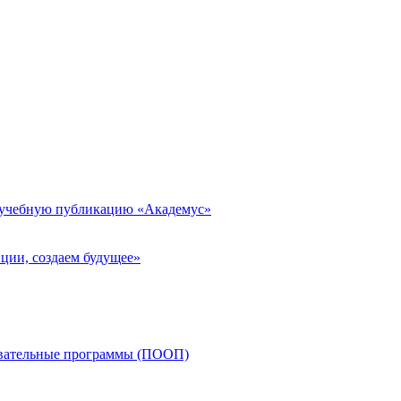
 учебную публикацию «Академус»
ции, создаем будущее»
овательные программы (ПООП)