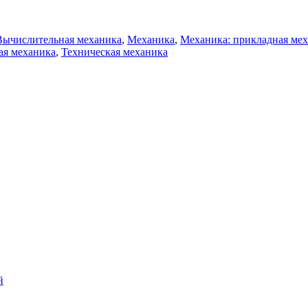
Вычислительная механика
,
Механика
,
Механика: прикладная ме
ая механика
,
Техническая механика
й