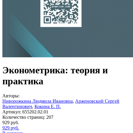
Эконометрика: теория и
практика
Авторы:
Ниворожкина Людмила Ивановна
,
Арженовский Сергей
Валентинович
,
Кокина Е. П.
Артикул:
655202.02.01
Количество страниц:
207
929
руб.
929
руб.