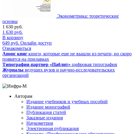
Эконометрика: теоретические
основы
1 630
руб.
1 630
руб.
В корзину
649
руб.
Онлайн доступ
Ознакомиться
Анонс книг
книги, которые еще не вышли из печати, но скоро
появятся на прилавках
Типография-партнер «Паблит»
цифровая типография
Журналы
ведущих вузов и научно-исследовательских
организаций
Авторам
Издание учебников и учебных пособий
Издание монографий
Публикация статей
Заказные издания
Наукометрия
Электронная публикация
Конкурс «Профессиональное образование»