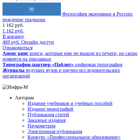
Философия экономики в России:
рождение традиции
1 162
руб.
1 162
руб.
В корзину
469
руб.
Онлайн доступ
Ознакомиться
Анонс книг
книги, которые еще не вышли из печати, но скоро
появятся на прилавках
Типография-партнер «Паблит»
цифровая типография
Журналы
ведущих вузов и научно-исследовательских
организаций
Авторам
Издание учебников и учебных пособий
Издание монографий
Публикация статей
Заказные издания
Наукометрия
Электронная публикация
Конкурс «Профессиональное образование»