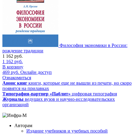
Философия экономики в России:
рождение традиции
1 162
руб.
1 162
руб.
В корзину
469
руб.
Онлайн доступ
Ознакомиться
Анонс книг
книги, которые еще не вышли из печати, но скоро
появятся на прилавках
Типография-партнер «Паблит»
цифровая типография
Журналы
ведущих вузов и научно-исследовательских
организаций
Авторам
Издание учебников и учебных пособий