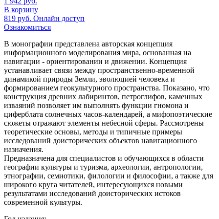
1 942
руб.
В корзину
819
руб.
Онлайн доступ
Ознакомиться
В монографии представлена авторская концепция
информационного моделирования мира, основанная на
навигации - ориентировании и движении. Концепция
устанавливает связи между пространственно-временной
динамикой природы Земли, эволюцией человека и
формированием геокультурного пространства. Показано, что
конструкция древних лабиринтов, петроглифов, каменных
изваяний позволяет им выполнять функции гномона и
циферблата солнечных часов-календарей, а мифопоэтические
сюжеты отражают элементы небесной сферы. Рассмотрены
теоретические основы, методы и типичные примеры
исследований доисторических объектов навигационного
назначения.
Предназначена для специалистов и обучающихся в области
географии культуры и туризма, археологии, антропологии,
этнографии, семиотики, филологии и философии, а также для
широкого круга читателей, интересующихся новыми
результатами исследований доисторических истоков
современной культуры.
Год издания: