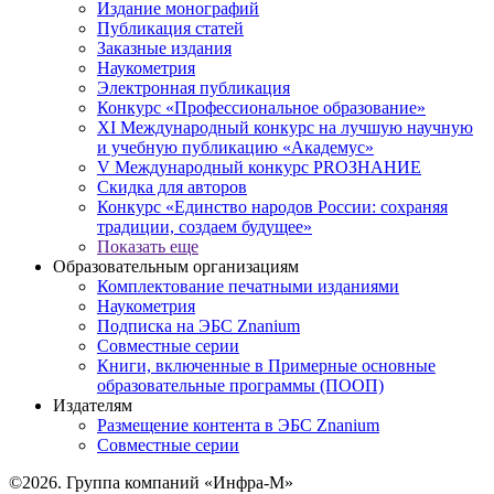
Издание монографий
Публикация статей
Заказные издания
Наукометрия
Электронная публикация
Конкурс «Профессиональное образование»
XI Международный конкурс на лучшую научную
и учебную публикацию «Академус»
V Международный конкурс PROЗНАНИЕ
Скидка для авторов
Конкурс «Единство народов России: сохраняя
традиции, создаем будущее»
Показать еще
Образовательным организациям
Комплектование печатными изданиями
Наукометрия
Подписка на ЭБС Znanium
Совместные серии
Книги, включенные в Примерные основные
образовательные программы (ПООП)
Издателям
Размещение контента в ЭБС Znanium
Совместные серии
©2026. Группа компаний «Инфра-М»