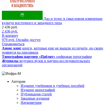
Дао и телос в смысловом измерении
культур восточного и западного типа
2 436
руб.
2 436
руб.
В корзину
979
руб.
Онлайн доступ
Ознакомиться
Анонс книг
книги, которые еще не вышли из печати, но скоро
появятся на прилавках
Типография-партнер «Паблит»
цифровая типография
Журналы
ведущих вузов и научно-исследовательских
организаций
Авторам
Издание учебников и учебных пособий
Издание монографий
Публикация статей
Заказные издания
Наукометрия