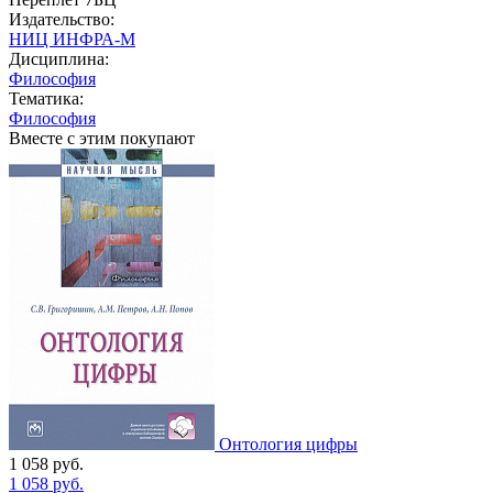
Издательство:
НИЦ ИНФРА-М
Дисциплина:
Философия
Тематика:
Философия
Вместе с этим покупают
Онтология цифры
1 058
руб.
1 058
руб.