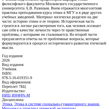
философского факультета Московского государственного
университета А.В. Разиным. Внем отражается многолетняя
практика преподавания курса этики в МГУ и в ряде других
учебных заведений. Материал логически разделен на две
части: историю этики и ее теорию. Историческая часть
строится в логике рассмотрения того, как человек осознает
сам себя в качестве личности через те нравственные
проблемы, с которыми он сталкивается. Во второй части
предлагаются ответы на те проблемные вопросы, которые
формулируются в процессе исторического развития этической
мысли.
Год издания:
2026
Вид издания:
Учебник
ISBN:
978-5-16-019351-9
Вид оформления:
Переплет 7БЦ
Издательство:
НИЦ ИНФРА-М
Дисциплина:
Этика
,
Этика в системе социально-гуманитарного знания.
Методика и практика этической экспертизы