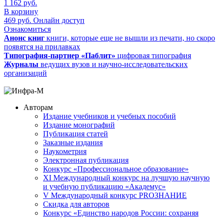
1 162
руб.
В корзину
469
руб.
Онлайн доступ
Ознакомиться
Анонс книг
книги, которые еще не вышли из печати, но скоро
появятся на прилавках
Типография-партнер «Паблит»
цифровая типография
Журналы
ведущих вузов и научно-исследовательских
организаций
Авторам
Издание учебников и учебных пособий
Издание монографий
Публикация статей
Заказные издания
Наукометрия
Электронная публикация
Конкурс «Профессиональное образование»
XI Международный конкурс на лучшую научную
и учебную публикацию «Академус»
V Международный конкурс PROЗНАНИЕ
Скидка для авторов
Конкурс «Единство народов России: сохраняя