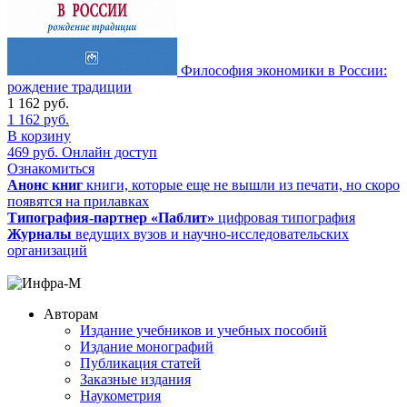
Философия экономики в России:
рождение традиции
1 162
руб.
1 162
руб.
В корзину
469
руб.
Онлайн доступ
Ознакомиться
Анонс книг
книги, которые еще не вышли из печати, но скоро
появятся на прилавках
Типография-партнер «Паблит»
цифровая типография
Журналы
ведущих вузов и научно-исследовательских
организаций
Авторам
Издание учебников и учебных пособий
Издание монографий
Публикация статей
Заказные издания
Наукометрия