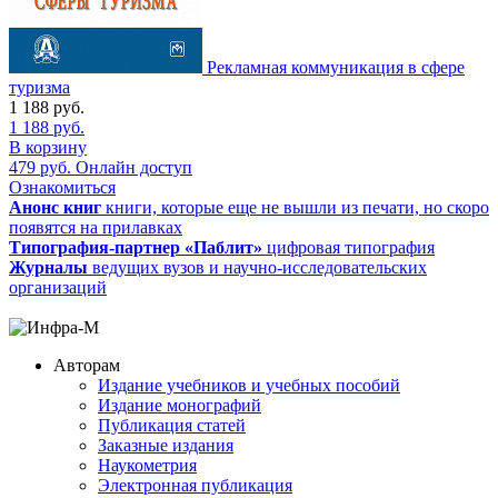
Рекламная коммуникация в сфере
туризма
1 188
руб.
1 188
руб.
В корзину
479
руб.
Онлайн доступ
Ознакомиться
Анонс книг
книги, которые еще не вышли из печати, но скоро
появятся на прилавках
Типография-партнер «Паблит»
цифровая типография
Журналы
ведущих вузов и научно-исследовательских
организаций
Авторам
Издание учебников и учебных пособий
Издание монографий
Публикация статей
Заказные издания
Наукометрия
Электронная публикация