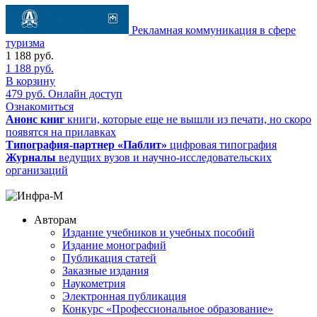
Рекламная коммуникация в сфере
туризма
1 188
руб.
1 188
руб.
В корзину
479
руб.
Онлайн доступ
Ознакомиться
Анонс книг
книги, которые еще не вышли из печати, но скоро
появятся на прилавках
Типография-партнер «Паблит»
цифровая типография
Журналы
ведущих вузов и научно-исследовательских
организаций
Авторам
Издание учебников и учебных пособий
Издание монографий
Публикация статей
Заказные издания
Наукометрия
Электронная публикация
Конкурс «Профессиональное образование»