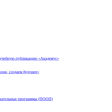
 учебную публикацию «Академус»
ции, создаем будущее»
овательные программы (ПООП)