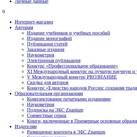
Личные данные
0
Интернет-магазин
Авторам
Издание учебников и учебных пособий
Издание монографий
Публикация статей
Заказные издания
Наукометрия
Электронная публикация
Конкурс «Профессиональное образование»
XI Международный конкурс на лучшую научную и
V Международный конкурс PROЗНАНИЕ
Скидка для авторов
Конкурс «Единство народов России: сохраняя тради
Образовательным организациям
Комплектование печатными изданиями
Наукометрия
Подписка на ЭБС Znanium
Совместные серии
Книги, включенные в Примерные основные образ
Издателям
Размещение контента в ЭБС Znanium