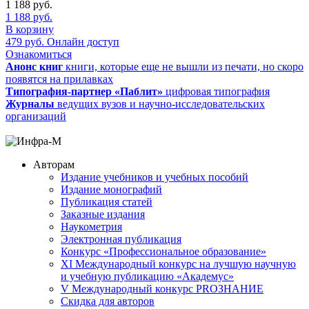
1 188
руб.
1 188
руб.
В корзину
479
руб.
Онлайн доступ
Ознакомиться
Анонс книг
книги, которые еще не вышли из печати, но скоро
появятся на прилавках
Типография-партнер «Паблит»
цифровая типография
Журналы
ведущих вузов и научно-исследовательских
организаций
Авторам
Издание учебников и учебных пособий
Издание монографий
Публикация статей
Заказные издания
Наукометрия
Электронная публикация
Конкурс «Профессиональное образование»
XI Международный конкурс на лучшую научную
и учебную публикацию «Академус»
V Международный конкурс PROЗНАНИЕ
Скидка для авторов