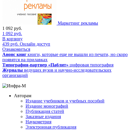
Маркетинг рекламы
1 092
руб.
1 092
руб.
В корзину
439
руб.
Онлайн доступ
Ознакомиться
Анонс книг
книги, которые еще не вышли из печати, но скоро
появятся на прилавках
Типография-партнер «Паблит»
цифровая типография
Журналы
ведущих вузов и научно-исследовательских
организаций
Авторам
Издание учебников и учебных пособий
Издание монографий
Публикация статей
Заказные издания
Наукометрия
Электронная публикация