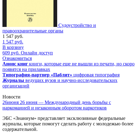
Судоустройство и
правоохранительные органы
1 547
руб.
1 547
руб.
В корзину
609
руб.
Онлайн доступ
Ознакомиться
Анонс книг
книги, которые еще не вышли из печати, но скоро
появятся на прилавках
Типография-партнер «Паблит»
цифровая типография
Журналы
ведущих вузов и научно-исследовательских
организаций
Новости
26
июня
26 июня — Международный день борьбы с
наркоманией и незаконным оборотом наркотиков
ЭБС «Знаниум» представляет эксклюзивные федеральные
журналы, которые помогут сделать работу с молодежью более
содержательной.