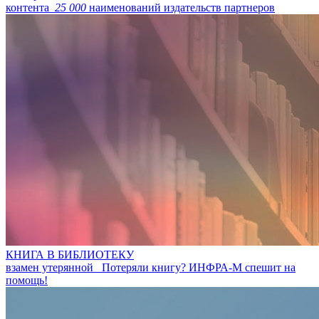
контента
25 000
наименований издательств партнеров
КНИГА В БИБЛИОТЕКУ
взамен утерянной
Потеряли книгу? ИНФРА-М спешит на
помощь!