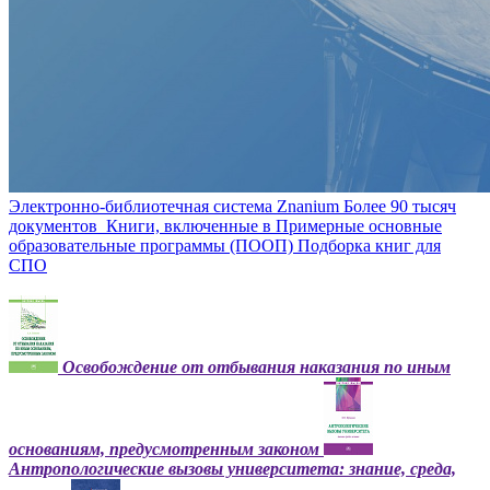
Электронно-библиотечная система Znanium
Более 90 тысяч
документов
Книги, включенные в Примерные основные
образовательные программы (ПООП)
Подборка книг для
СПО
Освобождение от отбывания наказания по иным
основаниям, предусмотренным законом
Антропологические вызовы университета: знание, среда,