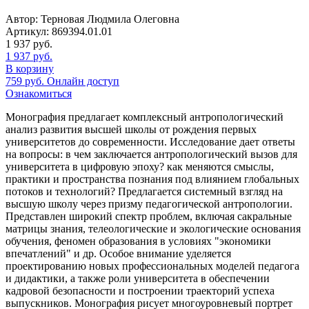
Автор: Терновая Людмила Олеговна
Артикул: 869394.01.01
1 937
руб.
1 937
руб.
В корзину
759
руб.
Онлайн доступ
Ознакомиться
Монография предлагает комплексный антропологический
анализ развития высшей школы от рождения первых
университетов до современности. Исследование дает ответы
на вопросы: в чем заключается антропологический вызов для
университета в цифровую эпоху? как меняются смыслы,
практики и пространства познания под влиянием глобальных
потоков и технологий? Предлагается системный взгляд на
высшую школу через призму педагогической антропологии.
Представлен широкий спектр проблем, включая сакральные
матрицы знания, телеологические и экологические основания
обучения, феномен образования в условиях "экономики
впечатлений" и др. Особое внимание уделяется
проектированию новых профессиональных моделей педагога
и дидактики, а также роли университета в обеспечении
кадровой безопасности и построении траекторий успеха
выпускников. Монография рисует многоуровневый портрет