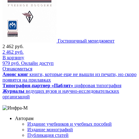
Гостиничный менеджмент
2 462
руб.
2 462
руб.
В корзину
979
руб.
Онлайн доступ
Ознакомиться
Анонс книг
книги, которые еще не вышли из печати, но скоро
появятся на прилавках
Типография-партнер «Паблит»
цифровая типография
Журналы
ведущих вузов и научно-исследовательских
организаций
Авторам
Издание учебников и учебных пособий
Издание монографий
Публикация статей