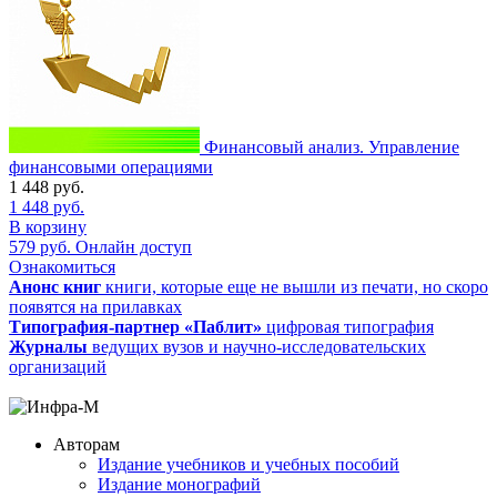
Финансовый анализ. Управление
финансовыми операциями
1 448
руб.
1 448
руб.
В корзину
579
руб.
Онлайн доступ
Ознакомиться
Анонс книг
книги, которые еще не вышли из печати, но скоро
появятся на прилавках
Типография-партнер «Паблит»
цифровая типография
Журналы
ведущих вузов и научно-исследовательских
организаций
Авторам
Издание учебников и учебных пособий
Издание монографий