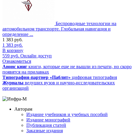
Беспроводные технологии на
автомобильном транспорте. Глобальная навигация и
определение ...
1 383
руб.
1 383
руб.
В корзину
559
руб.
Онлайн доступ
Ознакомиться
Анонс книг
книги, которые еще не вышли из печати, но скоро
появятся на прилавках
Типография-партнер «Паблит»
цифровая типография
Журналы
ведущих вузов и научно-исследовательских
организаций
Авторам
Издание учебников и учебных пособий
Издание монографий
Публикация статей
Заказные издания