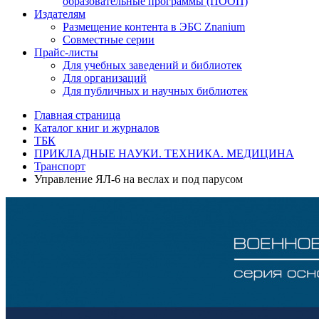
образовательные программы (ПООП)
Издателям
Размещение контента в ЭБС Znanium
Совместные серии
Прайс-листы
Для учебных заведений и библиотек
Для организаций
Для публичных и научных библиотек
Главная страница
Каталог книг и журналов
ТБК
ПРИКЛАДНЫЕ НАУКИ. ТЕХНИКА. МЕДИЦИНА
Транспорт
Управление ЯЛ-6 на веслах и под парусом