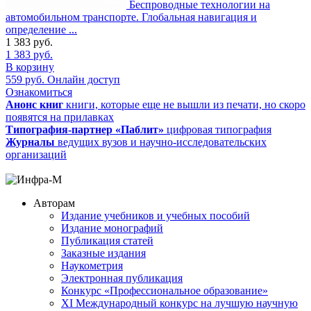
Беспроводные технологии на
автомобильном транспорте. Глобальная навигация и
определение ...
1 383
руб.
1 383
руб.
В корзину
559
руб.
Онлайн доступ
Ознакомиться
Анонс книг
книги, которые еще не вышли из печати, но скоро
появятся на прилавках
Типография-партнер «Паблит»
цифровая типография
Журналы
ведущих вузов и научно-исследовательских
организаций
Авторам
Издание учебников и учебных пособий
Издание монографий
Публикация статей
Заказные издания
Наукометрия
Электронная публикация
Конкурс «Профессиональное образование»
XI Международный конкурс на лучшую научную