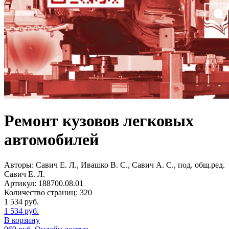
Ремонт кузовов легковых
автомобилей
Авторы:
Савич Е. Л., Ивашко В. С., Савич А. С., под. общ.ред.
Савич Е. Л.
Артикул:
188700.08.01
Количество страниц:
320
1 534
руб.
1 534
руб.
В корзину