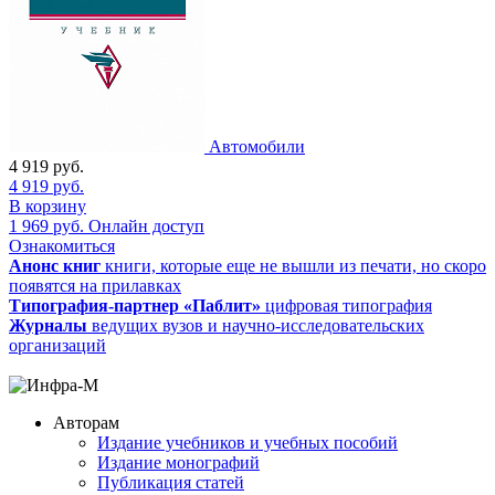
Автомобили
4 919
руб.
4 919
руб.
В корзину
1 969
руб.
Онлайн доступ
Ознакомиться
Анонс книг
книги, которые еще не вышли из печати, но скоро
появятся на прилавках
Типография-партнер «Паблит»
цифровая типография
Журналы
ведущих вузов и научно-исследовательских
организаций
Авторам
Издание учебников и учебных пособий
Издание монографий
Публикация статей