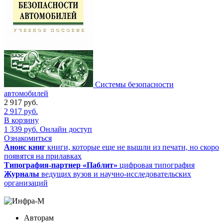
Системы безопасности
автомобилей
2 917
руб.
2 917
руб.
В корзину
1 339
руб.
Онлайн доступ
Ознакомиться
Анонс книг
книги, которые еще не вышли из печати, но скоро
появятся на прилавках
Типография-партнер «Паблит»
цифровая типография
Журналы
ведущих вузов и научно-исследовательских
организаций
Авторам