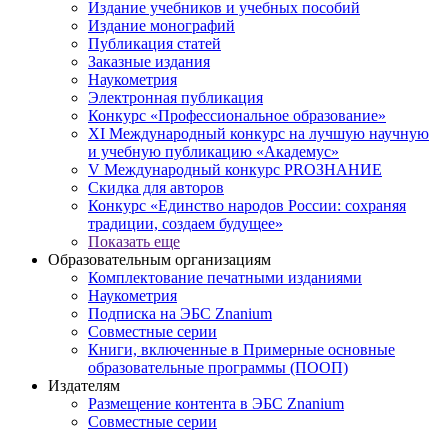
Издание учебников и учебных пособий
Издание монографий
Публикация статей
Заказные издания
Наукометрия
Электронная публикация
Конкурс «Профессиональное образование»
XI Международный конкурс на лучшую научную
и учебную публикацию «Академус»
V Международный конкурс PROЗНАНИЕ
Скидка для авторов
Конкурс «Единство народов России: сохраняя
традиции, создаем будущее»
Показать еще
Образовательным организациям
Комплектование печатными изданиями
Наукометрия
Подписка на ЭБС Znanium
Совместные серии
Книги, включенные в Примерные основные
образовательные программы (ПООП)
Издателям
Размещение контента в ЭБС Znanium
Совместные серии