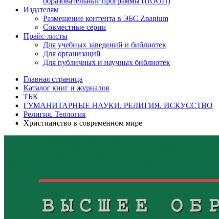
образовательные программы (ПООП)
Издателям
Размещение контента в ЭБС Znanium
Совместные серии
Прайс-листы
Для учебных заведений и библиотек
Для организаций
Для публичных и научных библиотек
Главная страница
Каталог книг и журналов
ТБК
ГУМАНИТАРНЫЕ НАУКИ. РЕЛИГИЯ. ИСКУССТВО
Религия. Теология
Христианство в современном мире