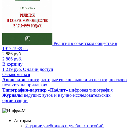
Религия в советском обществе в
1917-1939 гг.
2 886
руб.
2 886
руб.
В корзину
1 219
руб.
Онлайн доступ
Ознакомиться
Анонс книг
книги, которые еще не вышли из печати, но скоро
появятся на прилавках
Типография-партнер «Паблит»
цифровая типография
Журналы
ведущих вузов и научно-исследовательских
организаций
Авторам
Издание учебников и учебных пособий