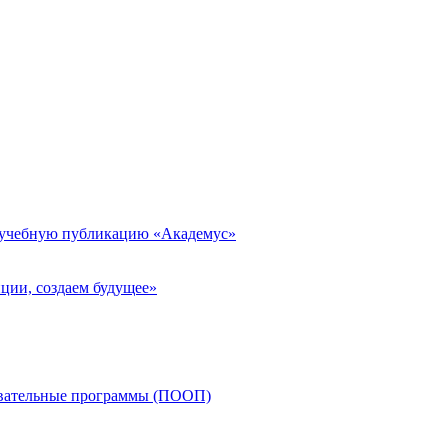
 учебную публикацию «Академус»
ции, создаем будущее»
овательные программы (ПООП)