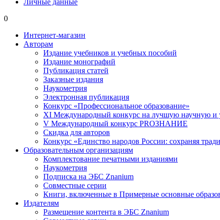
Личные данные
0
Интернет-магазин
Авторам
Издание учебников и учебных пособий
Издание монографий
Публикация статей
Заказные издания
Наукометрия
Электронная публикация
Конкурс «Профессиональное образование»
XI Международный конкурс на лучшую научную и
V Международный конкурс PROЗНАНИЕ
Скидка для авторов
Конкурс «Единство народов России: сохраняя тради
Образовательным организациям
Комплектование печатными изданиями
Наукометрия
Подписка на ЭБС Znanium
Совместные серии
Книги, включенные в Примерные основные образ
Издателям
Размещение контента в ЭБС Znanium