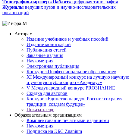
Типография-партнер «Паблит»
цифровая типография
Журналы
ведущих вузов и научно-исследовательских
организаций
Авторам
Издание учебников и учебных пособий
Издание монографий
Публикация статей
Заказные издания
Наукометрия
Электронная публикация
Конкурс «Профессиональное образование»
XI Международный конкурс на лучшую научную
и учебную публикацию «Академус»
V Международный конкурс PROЗНАНИЕ
Скидка для авторов
Конкурс «Единство народов России: сохраняя
традиции, создаем будущее»
Показать еще
Образовательным организациям
Комплектование печатными изданиями
Наукометрия
Подписка на ЭБС Znanium