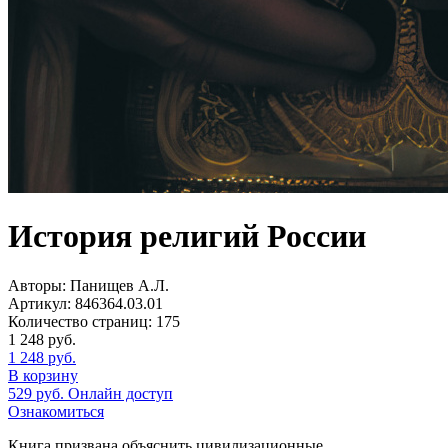
История религий России
Авторы:
Панищев А.Л.
Артикул:
846364.03.01
Количество страниц:
175
1 248
руб.
1 248
руб.
В корзину
529
руб.
Онлайн доступ
Ознакомиться
Книга призвана объяснить цивилизационные,