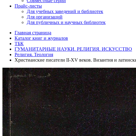
Совместные серии
Прайс-листы
Для учебных заведений и библиотек
Для организаций
Для публичных и научных библиотек
Главная страница
Каталог книг и журналов
ТБК
ГУМАНИТАРНЫЕ НАУКИ. РЕЛИГИЯ. ИСКУССТВО
Религия. Теология
Христианские писатели II-XV веков. Византия и латинск