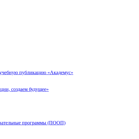
 учебную публикацию «Академус»
ции, создаем будущее»
овательные программы (ПООП)