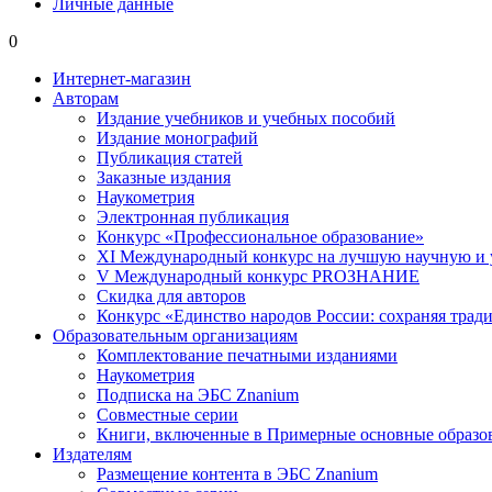
Личные данные
0
Интернет-магазин
Авторам
Издание учебников и учебных пособий
Издание монографий
Публикация статей
Заказные издания
Наукометрия
Электронная публикация
Конкурс «Профессиональное образование»
XI Международный конкурс на лучшую научную и
V Международный конкурс PROЗНАНИЕ
Скидка для авторов
Конкурс «Единство народов России: сохраняя тради
Образовательным организациям
Комплектование печатными изданиями
Наукометрия
Подписка на ЭБС Znanium
Совместные серии
Книги, включенные в Примерные основные образ
Издателям
Размещение контента в ЭБС Znanium