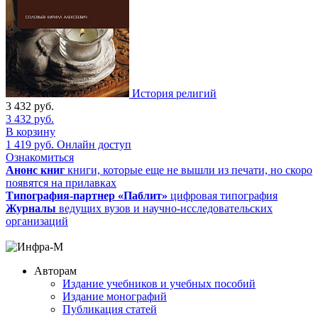
История религий
3 432
руб.
3 432
руб.
В корзину
1 419
руб.
Онлайн доступ
Ознакомиться
Анонс книг
книги, которые еще не вышли из печати, но скоро
появятся на прилавках
Типография-партнер «Паблит»
цифровая типография
Журналы
ведущих вузов и научно-исследовательских
организаций
Авторам
Издание учебников и учебных пособий
Издание монографий
Публикация статей