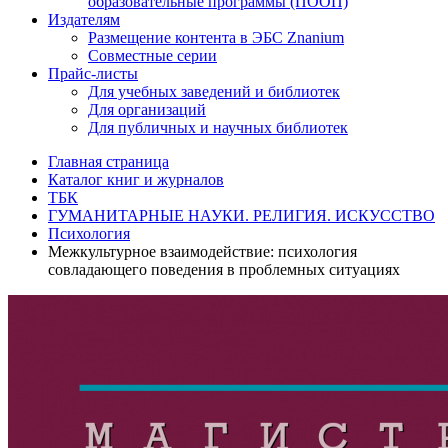
образовательные программы (ПООП)
Издателям
Размещение контента в ЭБС Znanium
Совместные серии
Прайс-листы
Для учебных заведений и библиотек
Для организаций
Для публичных и научных библиотек
Главная страница
Каталог книг и журналов
ТБК
ГУМАНИТАРНЫЕ НАУКИ. РЕЛИГИЯ. ИСКУССТВО
Психология
Межкультурное взаимодействие: психология
совладающего поведения в проблемных ситуациях