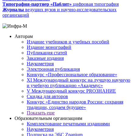
Типография-партнер «Паблит»
цифровая типография
Журналы
ведущих вузов и научно-исследовательских
организаций
Авторам
Издание учебников и учебных пособий
Издание монографий
Публикация статей
Заказные издания
Наукометрия
Электронная публикация
Конкурс «Профессиональное образование»
XI Международный конкурс на лучшую научную
и учебную публикацию «Академус»
V Международный конкурс PROЗНАНИЕ
Скидка для авторов
Конкурс «Единство народов России: сохраняя
традиции, создаем будущее»
Показать еще
Образовательным организациям
Комплектование печатными изданиями
Наукометрия
Подписка на ЭБС Znanium