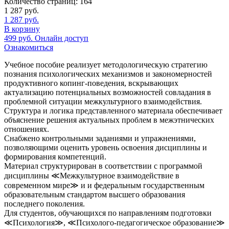
Количество страниц:
164
1 287
руб.
1 287
руб.
В корзину
499
руб.
Онлайн доступ
Ознакомиться
Учебное пособие реализует методологическую стратегию
познания психологических механизмов и закономерностей
продуктивного копинг-поведения, вскрывающих
актуализацию потенциальных возможностей совладания в
проблемной ситуации межкультурного взаимодействия.
Структура и логика представленного материала обеспечивает
объяснение решения актуальных проблем в межэтнических
отношениях.
Снабжено контрольными заданиями и упражнениями,
позволяющими оценить уровень освоения дисциплины и
формирования компетенций.
Материал структурирован в соответствии с программой
дисциплины ≪Межкультурное взаимодействие в
современном мире≫ и и федеральным государственным
образовательным стандартом высшего образования
последнего поколения.
Для студентов, обучающихся по направлениям подготовки
≪Психология≫, ≪Психолого-педагогическое образование≫