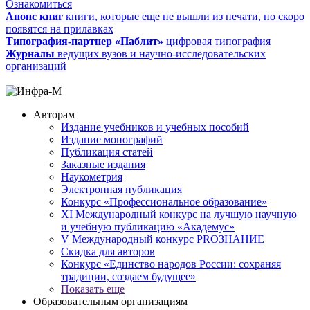
Ознакомиться
Анонс книг
книги, которые еще не вышли из печати, но скоро
появятся на прилавках
Типография-партнер «Паблит»
цифровая типография
Журналы
ведущих вузов и научно-исследовательских
организаций
Авторам
Издание учебников и учебных пособий
Издание монографий
Публикация статей
Заказные издания
Наукометрия
Электронная публикация
Конкурс «Профессиональное образование»
XI Международный конкурс на лучшую научную
и учебную публикацию «Академус»
V Международный конкурс PROЗНАНИЕ
Скидка для авторов
Конкурс «Единство народов России: сохраняя
традиции, создаем будущее»
Показать еще
Образовательным организациям