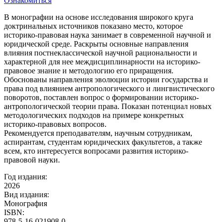
Ознакомиться
В монографии на основе исследования широкого круга
доктринальных источников показано место, которое
историко-правовая наука занимает в современной научной и
юридической среде. Раскрыты основные направления
влияния постнеклассической научной рациональности и
характерной для нее междисциплинарности на историко-
правовое знание и методологию его приращения.
Обоснованы направления эволюции истории государства и
права под влиянием антропологического и лингвистического
поворотов, поставлен вопрос о формировании историко-
антропологической теории права. Показан потенциал новых
методологических подходов на примере конкретных
историко-правовых вопросов.
Рекомендуется преподавателям, научным сотрудникам,
аспирантам, студентам юридических факультетов, а также
всем, кто интересуется вопросами развития историко-
правовой науки.
Год издания:
2026
Вид издания:
Монография
ISBN:
978-5-16-021908-0