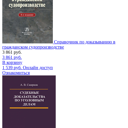
Справочник по доказыванию в
гражданском судопроизводстве
3 861
руб.
3 861
руб.
В корзину
1 539
руб.
Онлайн доступ
Ознакомиться