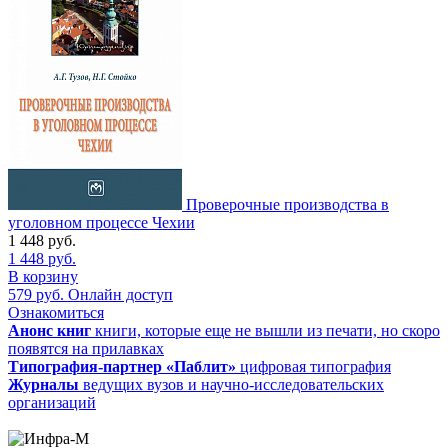
Проверочные производства в
уголовном процессе Чехии
1 448
руб.
1 448
руб.
В корзину
579
руб.
Онлайн доступ
Ознакомиться
Анонс книг
книги, которые еще не вышли из печати, но скоро
появятся на прилавках
Типография-партнер «Паблит»
цифровая типография
Журналы
ведущих вузов и научно-исследовательских
организаций