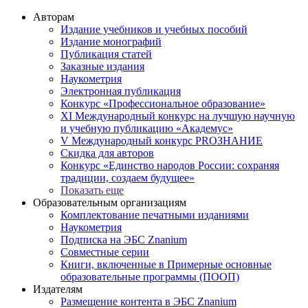
Авторам
Издание учебников и учебных пособий
Издание монографий
Публикация статей
Заказные издания
Наукометрия
Электронная публикация
Конкурс «Профессиональное образование»
XI Международный конкурс на лучшую научную
и учебную публикацию «Академус»
V Международный конкурс PROЗНАНИЕ
Скидка для авторов
Конкурс «Единство народов России: сохраняя
традиции, создаем будущее»
Показать еще
Образовательным организациям
Комплектование печатными изданиями
Наукометрия
Подписка на ЭБС Znanium
Совместные серии
Книги, включенные в Примерные основные
образовательные программы (ПООП)
Издателям
Размещение контента в ЭБС Znanium