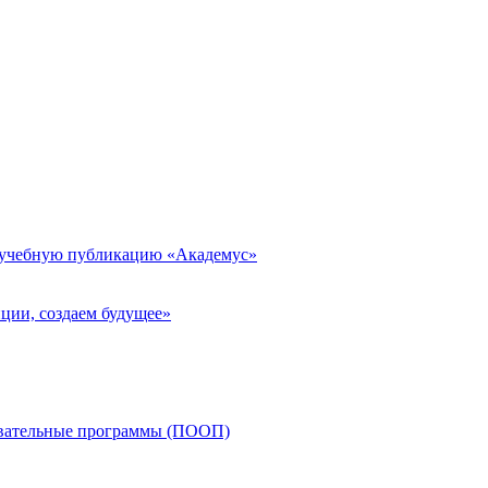
 учебную публикацию «Академус»
ции, создаем будущее»
овательные программы (ПООП)