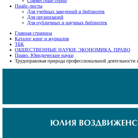
Совместные серии
Прайс-листы
Для учебных заведений и библиотек
Для организаций
Для публичных и научных библиотек
Главная страница
Каталог книг и журналов
ТБК
ОБЩЕСТВЕННЫЕ НАУКИ. ЭКОНОМИКА. ПРАВО
Право. Юридические науки
Трудоправовая природа профессиональной деятельности 