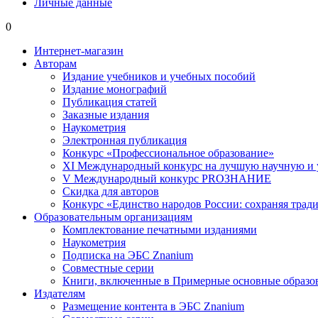
Личные данные
0
Интернет-магазин
Авторам
Издание учебников и учебных пособий
Издание монографий
Публикация статей
Заказные издания
Наукометрия
Электронная публикация
Конкурс «Профессиональное образование»
XI Международный конкурс на лучшую научную и
V Международный конкурс PROЗНАНИЕ
Скидка для авторов
Конкурс «Единство народов России: сохраняя тради
Образовательным организациям
Комплектование печатными изданиями
Наукометрия
Подписка на ЭБС Znanium
Совместные серии
Книги, включенные в Примерные основные образ
Издателям
Размещение контента в ЭБС Znanium