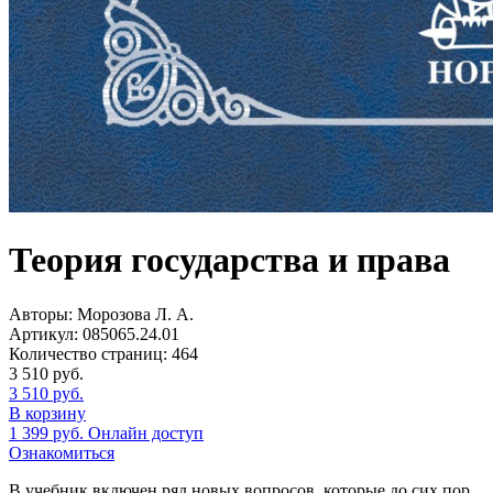
Теория государства и права
Авторы:
Морозова Л. А.
Артикул:
085065.24.01
Количество страниц:
464
3 510
руб.
3 510
руб.
В корзину
1 399
руб.
Онлайн доступ
Ознакомиться
В учебник включен ряд новых вопросов, которые до сих пор