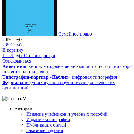
Семейное право
2 891
руб.
2 891
руб.
В корзину
1 159
руб.
Онлайн доступ
Ознакомиться
Анонс книг
книги, которые еще не вышли из печати, но скоро
появятся на прилавках
Типография-партнер «Паблит»
цифровая типография
Журналы
ведущих вузов и научно-исследовательских
организаций
Авторам
Издание учебников и учебных пособий
Издание монографий
Публикация статей
Заказные издания