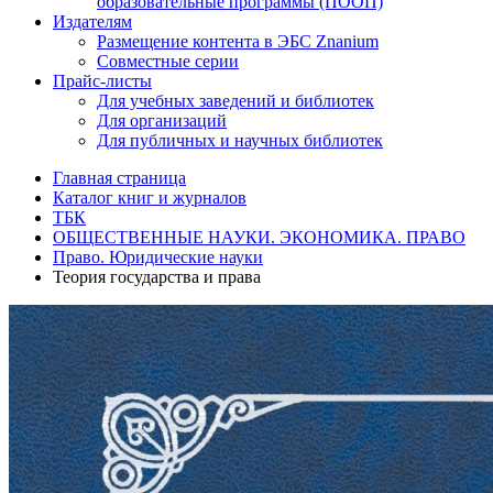
образовательные программы (ПООП)
Издателям
Размещение контента в ЭБС Znanium
Совместные серии
Прайс-листы
Для учебных заведений и библиотек
Для организаций
Для публичных и научных библиотек
Главная страница
Каталог книг и журналов
ТБК
ОБЩЕСТВЕННЫЕ НАУКИ. ЭКОНОМИКА. ПРАВО
Право. Юридические науки
Теория государства и права