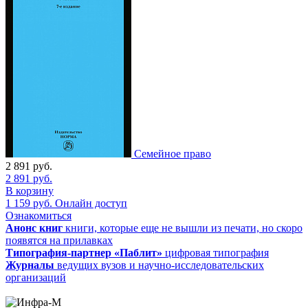
Семейное право
2 891
руб.
2 891
руб.
В корзину
1 159
руб.
Онлайн доступ
Ознакомиться
Анонс книг
книги, которые еще не вышли из печати, но скоро
появятся на прилавках
Типография-партнер «Паблит»
цифровая типография
Журналы
ведущих вузов и научно-исследовательских
организаций