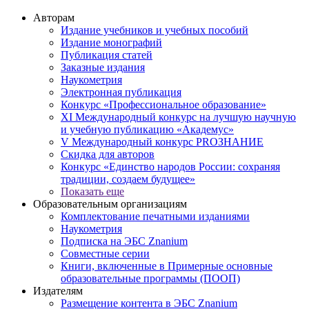
Авторам
Издание учебников и учебных пособий
Издание монографий
Публикация статей
Заказные издания
Наукометрия
Электронная публикация
Конкурс «Профессиональное образование»
XI Международный конкурс на лучшую научную
и учебную публикацию «Академус»
V Международный конкурс PROЗНАНИЕ
Скидка для авторов
Конкурс «Единство народов России: сохраняя
традиции, создаем будущее»
Показать еще
Образовательным организациям
Комплектование печатными изданиями
Наукометрия
Подписка на ЭБС Znanium
Совместные серии
Книги, включенные в Примерные основные
образовательные программы (ПООП)
Издателям
Размещение контента в ЭБС Znanium