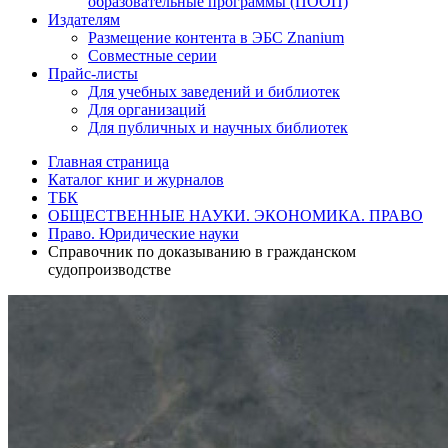
образовательные программы (ПООП)
Издателям
Размещение контента в ЭБС Znanium
Совместные серии
Прайс-листы
Для учебных заведений и библиотек
Для организаций
Для публичных и научных библиотек
Главная страница
Каталог книг и журналов
ТБК
ОБЩЕСТВЕННЫЕ НАУКИ. ЭКОНОМИКА. ПРАВО
Право. Юридические науки
Справочник по доказыванию в гражданском
судопроизводстве