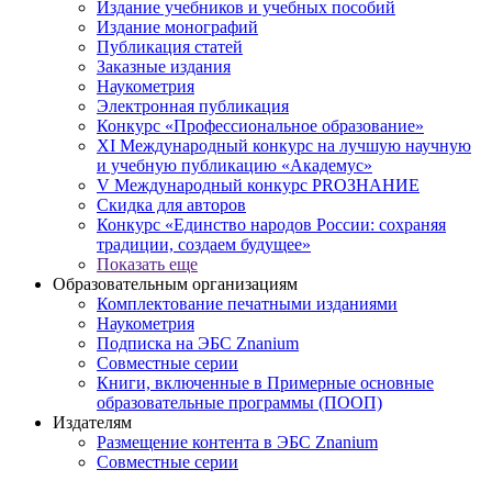
Издание учебников и учебных пособий
Издание монографий
Публикация статей
Заказные издания
Наукометрия
Электронная публикация
Конкурс «Профессиональное образование»
XI Международный конкурс на лучшую научную
и учебную публикацию «Академус»
V Международный конкурс PROЗНАНИЕ
Скидка для авторов
Конкурс «Единство народов России: сохраняя
традиции, создаем будущее»
Показать еще
Образовательным организациям
Комплектование печатными изданиями
Наукометрия
Подписка на ЭБС Znanium
Совместные серии
Книги, включенные в Примерные основные
образовательные программы (ПООП)
Издателям
Размещение контента в ЭБС Znanium
Совместные серии