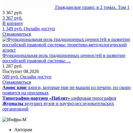
Гражданское право: в 2 томах. Том 1
3 367
руб.
3 367
руб.
В корзину
1 349
руб.
Онлайн доступ
Ознакомиться
Функциональная роль традиционных ценностей в развитии
российской правовой системы: ...
1 287
руб.
Поступит
08.2026
589
руб.
Онлайн доступ
Ознакомиться
Анонс книг
книги, которые еще не вышли из печати, но скоро
появятся на прилавках
Типография-партнер «Паблит»
цифровая типография
Журналы
ведущих вузов и научно-исследовательских
организаций
Авторам