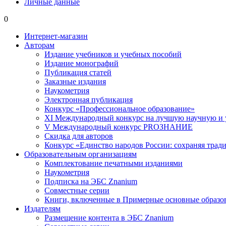
Личные данные
0
Интернет-магазин
Авторам
Издание учебников и учебных пособий
Издание монографий
Публикация статей
Заказные издания
Наукометрия
Электронная публикация
Конкурс «Профессиональное образование»
XI Международный конкурс на лучшую научную и
V Международный конкурс PROЗНАНИЕ
Скидка для авторов
Конкурс «Единство народов России: сохраняя тради
Образовательным организациям
Комплектование печатными изданиями
Наукометрия
Подписка на ЭБС Znanium
Совместные серии
Книги, включенные в Примерные основные образ
Издателям
Размещение контента в ЭБС Znanium