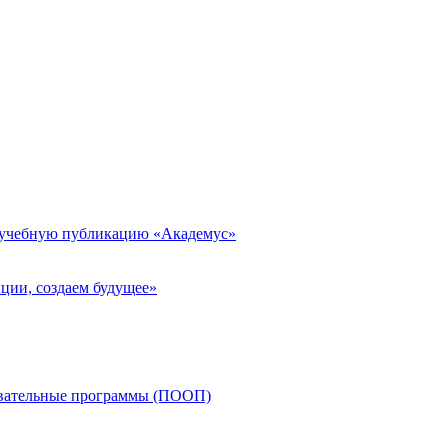
 учебную публикацию «Академус»
ции, создаем будущее»
овательные программы (ПООП)