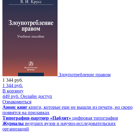
Злоупотребление правом
1 344
руб.
1 344
руб.
В корзину
449
руб.
Онлайн доступ
Ознакомиться
Анонс книг
книги, которые еще не вышли из печати, но скоро
появятся на прилавках
Типография-партнер «Паблит»
цифровая типография
Журналы
ведущих вузов и научно-исследовательских
организаций