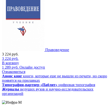
Правоведение
3 224
руб.
3 224
руб.
В корзину
1 289
руб.
Онлайн доступ
Ознакомиться
Анонс книг
книги, которые еще не вышли из печати, но скоро
появятся на прилавках
Типография-партнер «Паблит»
цифровая типография
Журналы
ведущих вузов и научно-исследовательских
организаций