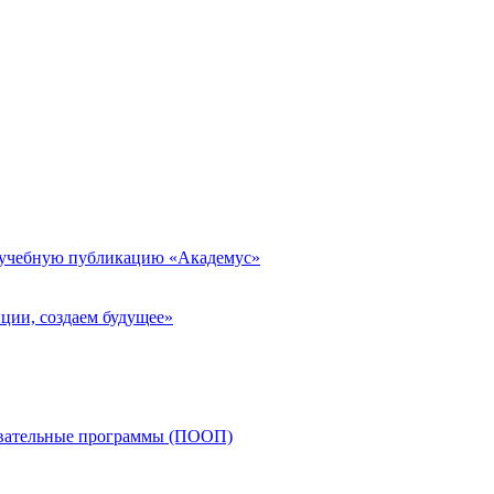
 учебную публикацию «Академус»
ции, создаем будущее»
овательные программы (ПООП)