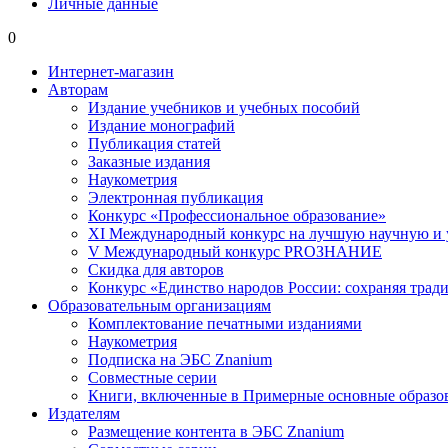
Личные данные
0
Интернет-магазин
Авторам
Издание учебников и учебных пособий
Издание монографий
Публикация статей
Заказные издания
Наукометрия
Электронная публикация
Конкурс «Профессиональное образование»
XI Международный конкурс на лучшую научную и
V Международный конкурс PROЗНАНИЕ
Скидка для авторов
Конкурс «Единство народов России: сохраняя тради
Образовательным организациям
Комплектование печатными изданиями
Наукометрия
Подписка на ЭБС Znanium
Совместные серии
Книги, включенные в Примерные основные образ
Издателям
Размещение контента в ЭБС Znanium