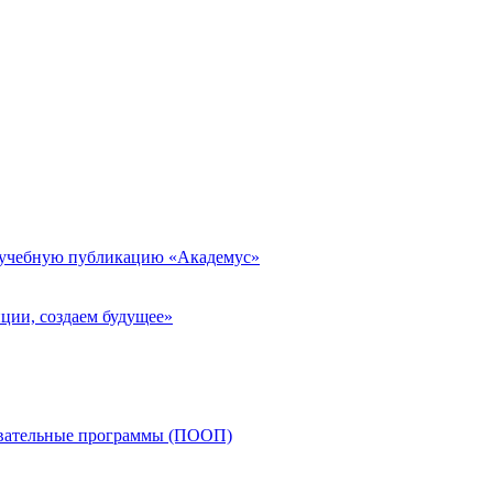
 учебную публикацию «Академус»
ции, создаем будущее»
овательные программы (ПООП)