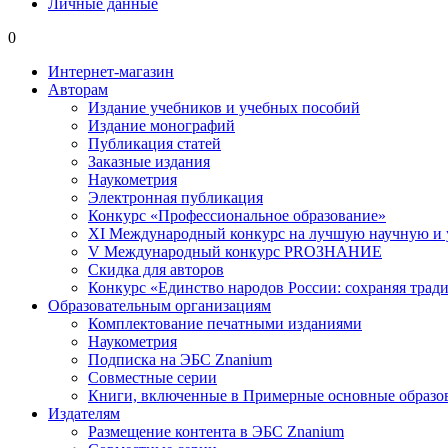
Личные данные
0
Интернет-магазин
Авторам
Издание учебников и учебных пособий
Издание монографий
Публикация статей
Заказные издания
Наукометрия
Электронная публикация
Конкурс «Профессиональное образование»
XI Международный конкурс на лучшую научную и
V Международный конкурс PROЗНАНИЕ
Скидка для авторов
Конкурс «Единство народов России: сохраняя тради
Образовательным организациям
Комплектование печатными изданиями
Наукометрия
Подписка на ЭБС Znanium
Совместные серии
Книги, включенные в Примерные основные образ
Издателям
Размещение контента в ЭБС Znanium