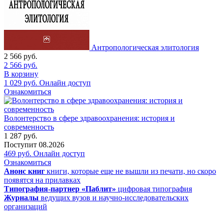
Антропологическая элитология
2 566
руб.
2 566
руб.
В корзину
1 029
руб.
Онлайн доступ
Ознакомиться
Волонтерство в сфере здравоохранения: история и
современность
1 287
руб.
Поступит
08.2026
469
руб.
Онлайн доступ
Ознакомиться
Анонс книг
книги, которые еще не вышли из печати, но скоро
появятся на прилавках
Типография-партнер «Паблит»
цифровая типография
Журналы
ведущих вузов и научно-исследовательских
организаций