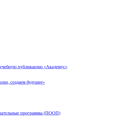
 учебную публикацию «Академус»
ции, создаем будущее»
овательные программы (ПООП)