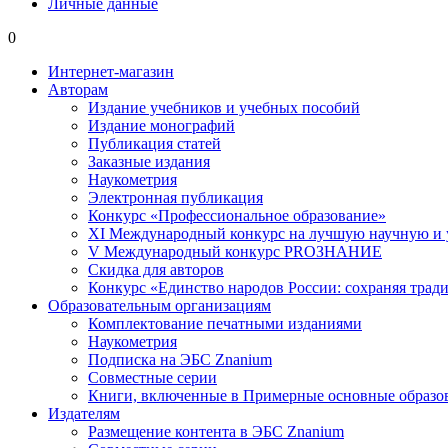
Личные данные
0
Интернет-магазин
Авторам
Издание учебников и учебных пособий
Издание монографий
Публикация статей
Заказные издания
Наукометрия
Электронная публикация
Конкурс «Профессиональное образование»
XI Международный конкурс на лучшую научную и
V Международный конкурс PROЗНАНИЕ
Скидка для авторов
Конкурс «Единство народов России: сохраняя тради
Образовательным организациям
Комплектование печатными изданиями
Наукометрия
Подписка на ЭБС Znanium
Совместные серии
Книги, включенные в Примерные основные образ
Издателям
Размещение контента в ЭБС Znanium