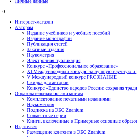
Личные данные
0
Интернет-магазин
Авторам
Издание учебников и учебных пособий
Издание монографий
Публикация статей
Заказные издания
Наукометрия
Электронная публикация
Конкурс «Профессиональное образование»
XI Международный конкурс на лучшую научную и
V Международный конкурс PROЗНАНИЕ
Скидка для авторов
Конкурс «Единство народов России: сохраняя тради
Образовательным организациям
Комплектование печатными изданиями
Наукометрия
Подписка на ЭБС Znanium
Совместные серии
Книги, включенные в Примерные основные образ
Издателям
Размещение контента в ЭБС Znanium