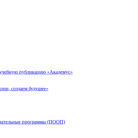
 учебную публикацию «Академус»
ции, создаем будущее»
овательные программы (ПООП)