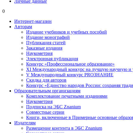
Личные данные
0
Интернет-магазин
Авторам
Издание учебников и учебных пособий
Издание монографий
Публикация статей
Заказные издания
Наукометрия
Электронная публикация
Конкурс «Профессиональное образование»
XI Международный конкурс на лучшую научную и
V Международный конкурс PROЗНАНИЕ
Скидка для авторов
Конкурс «Единство народов России: сохраняя тради
Образовательным организациям
Комплектование печатными изданиями
Наукометрия
Подписка на ЭБС Znanium
Совместные серии
Книги, включенные в Примерные основные образ
Издателям
Размещение контента в ЭБС Znanium