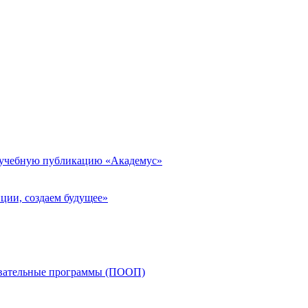
 учебную публикацию «Академус»
ции, создаем будущее»
овательные программы (ПООП)