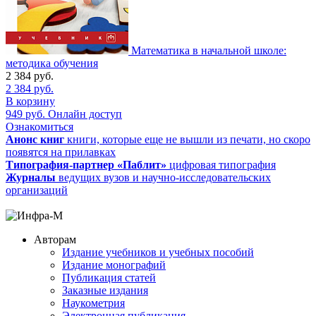
Математика в начальной школе:
методика обучения
2 384
руб.
2 384
руб.
В корзину
949
руб.
Онлайн доступ
Ознакомиться
Анонс книг
книги, которые еще не вышли из печати, но скоро
появятся на прилавках
Типография-партнер «Паблит»
цифровая типография
Журналы
ведущих вузов и научно-исследовательских
организаций
Авторам
Издание учебников и учебных пособий
Издание монографий
Публикация статей
Заказные издания
Наукометрия
Электронная публикация