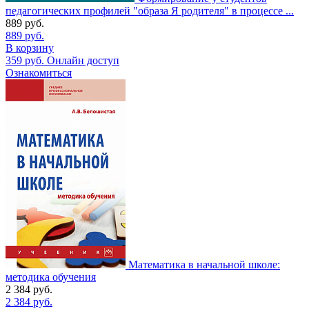
педагогических профилей "образа Я родителя" в процессе ...
889
руб.
889
руб.
В корзину
359
руб.
Онлайн доступ
Ознакомиться
Математика в начальной школе:
методика обучения
2 384
руб.
2 384
руб.