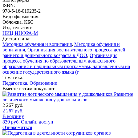
ISBN:
978-5-16-019235-2
Вид оформления:
Обложка. КБС
Издательство:
НИЦ ИНФРА-М
Дисциплина:
Методика обучения и вопитания
,
Методика обучения и
вопитания
,
Организация воспитательного процесса детей
раннего и дошкольного возраста в ДОО
,
Организация
процесса обучения по образовательным дошкольного
образования и парциальным программам, направленным на
освоение государственного языка (г
Тематика:
Педагогика. Образование
Вместе с этим покупают
Развитие
логического мышления у дошкольников
2 267
руб.
2 267
руб.
В корзину
839
руб.
Онлайн доступ
Ознакомиться